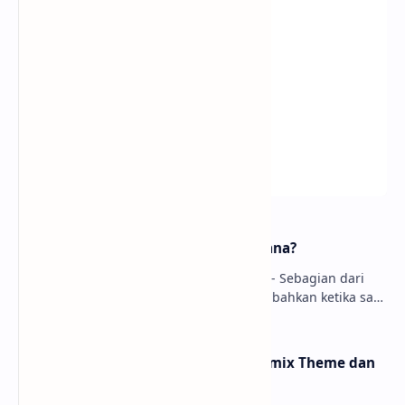
MariaDB vs MySQL, Lebih Baik Mana?
MariaDB vs MySQL, Lebih Baik Mana? - Sebagian dari
Anda akan bertanya apa itu MariaDB, bahkan ketika saya
bertanya pada teman dia menjawab bahw…
Percantik Linux Anda dengan Numix Theme dan
Numix Icon