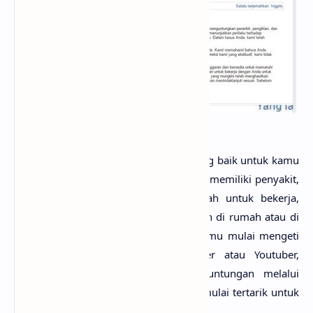
Menjadi
publisher
adalah pekerjaan yang baik untuk kamu
yang
no life
, penyendiri, introvert, atau memiliki penyakit,
dimana kamu tidak bisa keluar rumah untuk bekerja,
karena menjadi
publisher
bisa dilakukan di rumah atau di
atas kasur sekalipun. Jadi, sekarang kamu mulai mengeti
'kan mengapa banyak sekali vlogger atau Youtuber,
mereka mencoba untuk meraup keuntungan melalui
Google Adsense. Apakah kamu sudah mulai tertarik untuk
menjadi mitra Google Adsense?