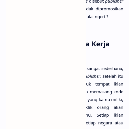
saja. Kita pihak yang menyediakan
space
disebut
publisher
sedangkan pihak yang produknya hendak dipromosikan
disebut advertiser. Bagaimana? Sudah mulai ngerti?
2. Lalu, Bagaimana Cara Kerja
Google Adsense?
Cara kerja Google Adsense sebenarnya sangat sederhana,
kamu hanya perlu mendaftar sebagai
publisher
, setelah itu
kamu bisa memberikan ruang untuk tempat iklan
diletakkan, setelah itu kamu hanya perlu memasang kode
iklan di
platform
web/blog, atau aplikasi yang kamu miliki,
setiap iklan yang dilihat atau diklik orang akan
memberikan penghasilan pada kamu. Setiap iklan
memilkki harga yang berbeda, dan setiap negara atau