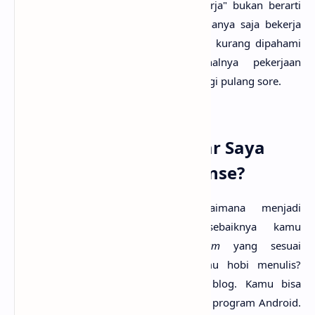
hal ini yang saya maksud "tidak bekerja" bukan berarti
tidak memiliki aktivitas sama sekali, hanya saja bekerja
sebagai
publisher
adalah sesuatu yang kurang dipahami
oleh khalayak umum, seperti halnya pekerjaan
konvesional dimana kamu berangkat pagi pulang sore.
4. Lalu, Bagaimana Agar Saya
Bisa Kaya Melalui Adsense?
Sebelum kamu memikirkan bagaimana menjadi
konglomerat melalui Adsense, sebaiknya kamu
membangun jaringan atau
platform
yang sesuai
kemampuan yang kamu miliki. Kamu hobi menulis?
Mulailah untuk membuat web atau blog. Kamu bisa
membuat program? Mulailah membuat program Android.