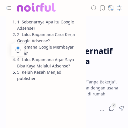
1. Sebenarnya Apa itu Google
Adsense?
2. Lalu, Bagaimana Cara Kerja
Google Adsense?
Informasi
Beranda
3. Kemana Google Membayar
Google Adsense, Alternatif
Saya?
Menjadi Kaya "Tanpa
4. Lalu, Bagaimana Agar Saya
Bisa Kaya Melalui Adsense?
Bekerja"
5. Keluh Kesah Menjadi
publisher
Google Adsense, Alternatif Menjadi Kaya "Tanpa Bekerja".
Menjadi mitra Google, meraup keuntungan dengan usaha
tanpa modal, usaha yang dapat dilakukan di rumah
RTL Mode
AMP Lite
Rich Results Test