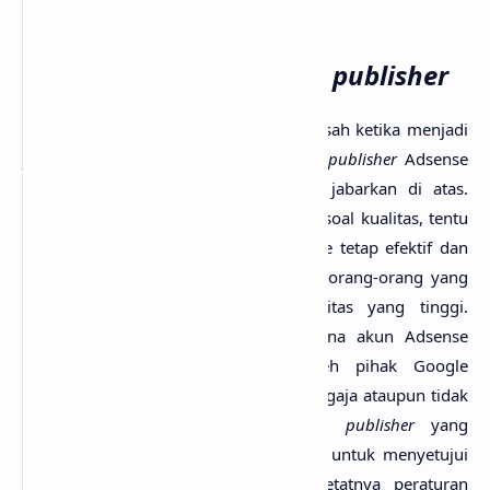
5. Keluh Kesah Menjadi
publisher
Ada banyak hal yang menjadi keluh kesah ketika menjadi
publisher
, karena sedari awal menjadi
publisher
Adsense
tidak sesederhana seperti yang saya jabarkan di atas.
Sebelumnya saya sudah menyinggung soal kualitas, tentu
saja agar jaringan yang dimiliki Google tetap efektif dan
efisien pihak Google hanya menerima orang-orang yang
memiliki profesionalisme dan integritas yang tinggi.
Banyak blogger yang mengeluh karena akun Adsense
mereka dibanned atau diblokir oleh pihak Google
disebabkan kesalahan yang mereka sengaja ataupun tidak
disengaja, banyak juga para calon
publisher
yang
mengeluh karena pihak Google susah untuk menyetujui
permintaan menjadi mitra karena ketatnya peraturan