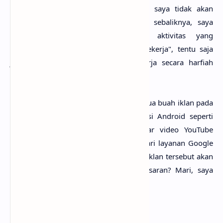
melenceng. Tapi, dalam postingan ini saya tidak akan
membahas tentang pekerjaan illegal, sebaliknya, saya
ingin membahas sedikit tentang aktivitas yang
mendatangkan banyak uang "tanpa bekerja", tentu saja
jangan mengartikan kata tanpa bekerja secara harfiah
makanya saya beri tanda kutip.
Pernahkah kamu melihat sebuah atau dua buah iklan pada
website tertentu? Atau iklan di aplikasi Android seperti
game? Atau mungkin ketika memutar video YouTube
keluar iklan? Semua itu adalah iklan dari layanan Google
Adsense, dan mereka yang memasang iklan tersebut akan
diberikan fee/penghasilan, mulai penasaran? Mari, saya
akan bahas sedikit.