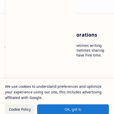
Noirful — Everytime Explorations
Just a personal blog with random post, sometimes writing
reviews, sometimes short journals, and sometimes sharing
information or tutorials. I post whenever I have free time.
Company
About
Contact
We use cookies to understand preferences and optimize
Sitemap
your experience using our site, this includes advertising
Careers
affiliated with Google.
2026
‧
Noirful — Everytime Explorations
‧ All rights
©
Cookie Policy
OK, got it.
reserved.