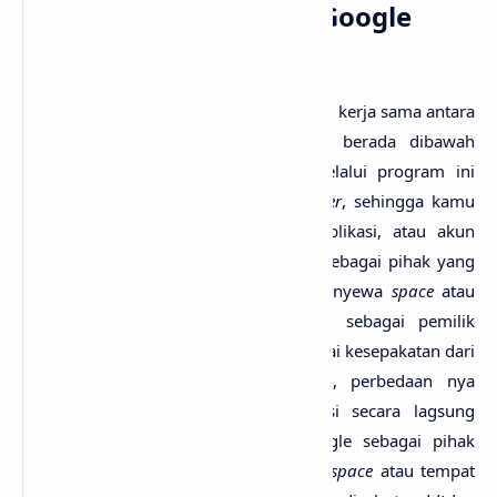
1. Sebenarnya Apa itu Google
Adsense?
Google Adsense adalah sebuah program kerja sama antara
pengiklan dan penayang iklan yang berada dibawah
naungan perusahaan Google, Inc. Melalui program ini
kamu akan mendaftar sebagai
publisher
, sehingga kamu
dapat memasang iklan pada blog, aplikasi, atau akun
Youtube. Sederhanya seperti ini, saya sebagai pihak yang
ingin mempromosikan produk lalu menyewa
space
atau
tempat--baliho contohnya, dan kamu sebagai pemilik
baliho akan mendapatkan bayaran sesuai kesepakatan dari
saya. Nah, sederhananya seperti itu, perbedaan nya
adalah, di sini kita tidak berinteraksi secara lagsung
dengan klien melainkan melalui Google sebagai pihak
pengelolanya, kita hanya memberikan
space
atau tempat