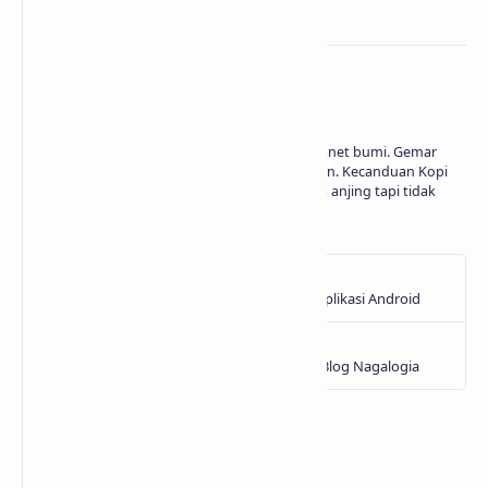
About the author
Seorang pria yang kebetulan lahir di planet bumi. Gemar
bermain game, bukan bermain perasaan. Kecanduan Kopi
Sanger dan Sidikalang. Seorang pecinta anjing tapi tidak
memelihara anjing.