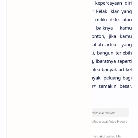
Kamu punya kemampuan editing dan kepercayaan diri
tinggi? Mulailah menjadi Youtuber. Agar kelak iklan yang
kamu pasang di
platform
yang kamu miliki dklik atau
dilihat banyak orang, alangkah baiknya kamu
mengembangkannya dulu, sebagai contoh, jika kamu
memiliki blog atau web sebaiknya buatlah artikel yang
berkualitas pada blog yang kamu miliki, bangun terlebih
dahulu "rumah" tempat kamu bernaung, ibaratnya seperti
itu, setelah blog yang kamu miliki memiliki banyak artikel
bermanfaaat dan pengunjung yang banyak, peluang bagi
kamu untuk berhasil sebagai
publisher
semakin besar.
Lihatlah gambar berikut.