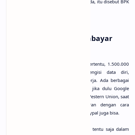
daerah juga memiliki harga yang berbeda, itu disebut BPK
atau Biaya Per Klik.
3. Kemana Google Membayar
Saya?
Setelah pendapatan mencapat target tertentu, 1.500.000
contohnya, kamu hanya perlu mengisi data diri,
selanjutnya biarkan Google yang bekerja. Ada berbagai
metode pembayaran Google Adsense, jika dulu Google
hanya menerima pembayaran melalui Western Union, saat
ini kamu bisa menerima pembayaran dengan cara
ditransfer ke bank, atau melalui akun paypal juga bisa.
Itulah sedikit tentang Google Adsense, tentu saja dalam