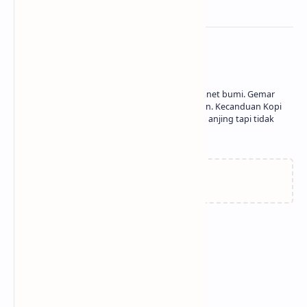
About the author
Seorang pria yang kebetulan lahir di planet bumi. Gemar
bermain game, bukan bermain perasaan. Kecanduan Kopi
Sanger dan Sidikalang. Seorang pecinta anjing tapi tidak
memelihara anjing.