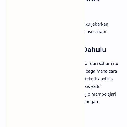
INVESTASI SAHAM?
Baik, ada beberapa langkah yang perlu aku jabarkan
dibawah jika kamu berminat untuk investasi saham.
1. Pelajari Dasar Saham Dahulu
Hal yang harus kamu pelajari adalah dasar dari saham itu
sendiri, misalnya jenis-jenis saham, atau bagaimana cara
kerja pasar saham. Pelajari juga tentang teknik analisis,
pada dasarnya ada dua jenis teknik analisis yaitu
fundamental dan teknikal, kamu juga wajib mempelajari
tentang kapitalisasi pasar, serta rasio keuangan.