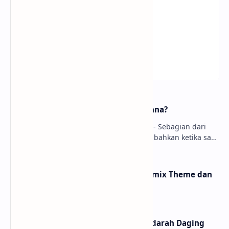
MariaDB vs MySQL, Lebih Baik Mana?
MariaDB vs MySQL, Lebih Baik Mana? - Sebagian dari
Anda akan bertanya apa itu MariaDB, bahkan ketika saya
bertanya pada teman dia menjawab bahw…
Percantik Linux Anda dengan Numix Theme dan
Numix Icon
Korupsi: Suatu Budaya yang Mendarah Daging