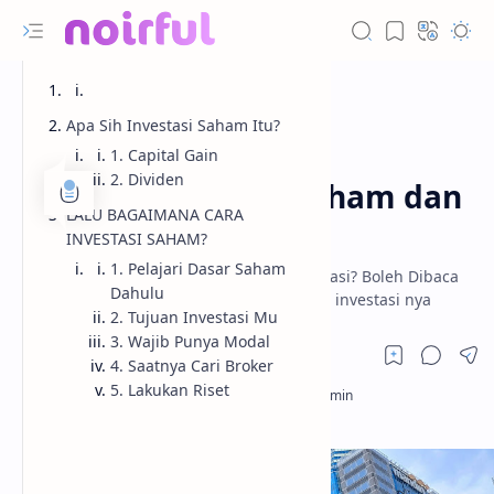
Apa Sih Investasi Saham Itu?
1. Capital Gain
Invest
Beranda
2. Dividen
Apa Itu Investasi Saham dan
LALU BAGAIMANA CARA
Bagaimana Caranya
INVESTASI SAHAM?
1. Pelajari Dasar Saham
Bingung soal saham itu apa dalam investasi? Boleh Dibaca
Dahulu
sefruit artikel ini tentang saham dan cara investasi nya
2. Tujuan Investasi Mu
3. Wajib Punya Modal
4. Saatnya Cari Broker
5. Lakukan Riset
RTL Mode
AMP Lite
Rich Results Test