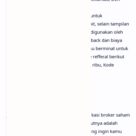
Sekuritas, dan sebagainya.
Namun kami merekomendasikan kamu untuk
menggunakan aplikasi broker saham Bibit, selain tampilan
aplikasinya yang sederhana dan mudah digunakan oleh
pemula, Bibit juga memiliki banyak cashback dan biaya
transaksi yang terbilang murah, jika kamu berminat untuk
mendaftar Bibit bisa menggunakan kode refferal berikut
untuk mendapatkan cashback hingga 25 ribu, Kode
Refferal:
noirfulbibit
.
5. Lakukan Riset
Jika kamu sudah sudah mendaftar di aplikasi broker saham
maka hal yang bisa kamu lakukan selanjutnya adalah
melakukan riset terhadap perusahaan yang ingin kamu