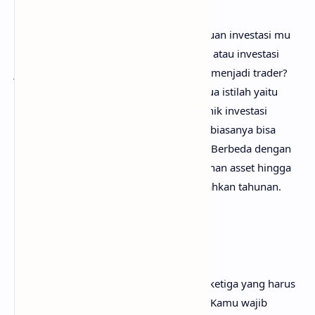
2. Tujuan Investasi Mu
Kamu harus mengetahui sebenarnya tujuan investasi mu
itu apa, apakah investasi jangka panjang atau investasi
jangka pendek, atau bahkan kamu ingin menjadi trader?
Dalam dunia investasi dikenal dengan dua istilah yaitu
Scalping dan Swing. Scalping adalah teknik investasi
dengan cara bertransaksi dengan cepat, biasanya bisa
dalam hitungan menit atau bahkan jam. Berbeda dengan
Swing, adalah jenis investasi yang menahan asset hingga
berhari-hari, berminggu-minggu atau bahkan tahunan.
3. Wajib Punya Modal
Tentu, jika ingin berinvestasi maka poin ketiga yang harus
kamu miliki adalah tentukan modal mu. Kamu wajib