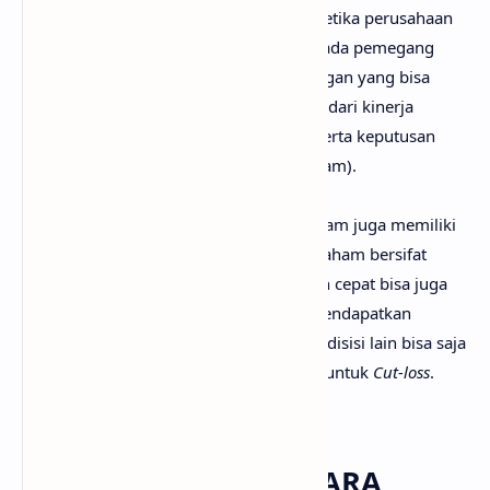
keuntungan yang bisa kamu dapatkan ketika perusahaan
membagikan keuntungan atau laba kepada pemegang
saham nya. Besar atau kecilnya keuntungan yang bisa
kamu dapatkan dari Dividen tergantung dari kinerja
perusahaan atau laba dari perusahaan serta keputusan
dari RUPS (Rapat Umum Pemegang Saham).
Perlu diingat bahwa dalam investasi saham juga memiliki
resiko, harga beli dan harga jual suatu saham bersifat
fluktuatif yang artinya bisa turun dengan cepat bisa juga
naik dengan cepat, artinya kamu bisa mendapatkan
keuntungan besar dengan cepat namun disisi lain bisa saja
mengalami kerugian sehingga terpaksa untuk
Cut-loss
.
LALU BAGAIMANA CARA