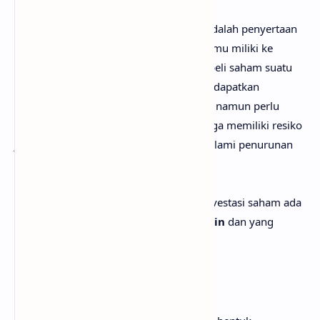
Bisa dikatakan bahwa investasi saham adalah penyertaan
modal oleh kamu atau lembaga yang kamu miliki ke
dalam suatu perusahaan. Dengan membeli saham suatu
perusahaan maka kamu berpotensi mendapatkan
keuntungan dari saham yang kamu beli, namun perlu
diingat bahwa dalam investasi saham juga memiliki resiko
jika harga saham yang kamu beli mengalami penurunan
harga.
Untuk mendapatkan keuntungan dari investasi saham ada
dua macam, pertama adalah
Capital Gain
dan yang
kedua adalah
Dividen
.
1. Capital Gain