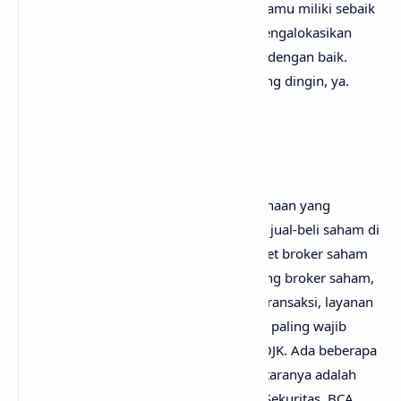
mengatur dan memanage modal yang kamu miliki sebaik
mungkin, dengan begitu kamu dapat mengalokasikan
modal yang kamu miliki untuk investasi dengan baik.
Pastikan bahwa kamu menggunakan uang dingin, ya.
4. Saatnya Cari Broker
Broker saham adalah orang atau perusahaan yang
memiliki izin untuk melakukan transaksi jual-beli saham di
bursa efek. Penting untuk melakukan riset broker saham
yang kamu inginkan, lakukan riset tentang broker saham,
seperti melakukan perbandingan biaya transaksi, layanan
atau fitur yang ditawarkan, dan hal yang paling wajib
adalah broker saham wajib terdaftar di OJK. Ada beberapa
broker saham yang sangat populer diantaranya adalah
Ipot, Bibit, Stockbit, Ajaib, Bareksa, BNI Sekuritas, BCA