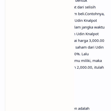
Apa itu Capital Gain? Capital Gain adalah bentuk
keuntungan dalam investasi yang didapat dari selisih
antara harga saham jual dan harga saham beli.Contohnya,
kamu membeli saham milik perusahaan Udin Knalpot
seharga 1,000.00 untuk 1 lot nya dan dalam jangka waktu
1 minggu harga saham milik perusahaan Udin Knalpot
mengalami peningkatan hingga mencapai harga 3,000.00
per 1 lot nya, maka bisa diartikan bahwa saham dari Udin
Knalpot mengalami kenaikan sebesar 200%. Lalu
kemudian kamu menjual saham yang kamu miliki, maka
keuntungan yang bisa kamu capai adalah 2,000.00, itulah
yang disebut dengan Capital Gain.
2. Dividen
Oke, dividen lebih sederhana lagi. Dividen adalah