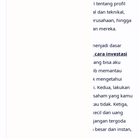
beli saham nya. Kamu dapat mempelajari tentang profil
perusahaan, lakukan analisis fundamental dan teknikal,
keuntungan atau laba yang dihasilkan perusahaan, hingga
kondisi ekonomi atau kesehatan keuangan mereka.
Baik, 5 langkah di atas setidak nya bisa menjadi dasar
pengetahuan kamu tentang
bagaimana cara investasi
di saham
, bukan? Ada beberapa saran yang bisa aku
berikan untuk kamu. Pertama, kamu wajib memantau
portofolio saham yang kamu miliki untuk mengetahui
pergerakan saham yang sudah kamu beli. Kedua, lakukan
evaluasi terhadap portofolio mu apakah saham yang kamu
miliki cukup baik untuk dipertahankan atau tidak. Ketiga,
disarankan untuk menggunakan modal kecil dan uang
dingin. Dan keempat atau yang terakhir, jangan tergoda
dengan iming-iming margin keuntungan besar dan instan,
karena yang instan itu tidak ada.