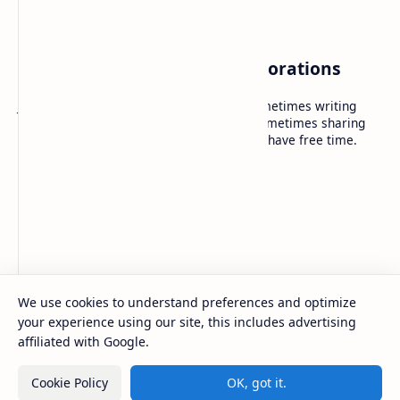
Noirful — Everytime Explorations
Just a personal blog with random post, sometimes writing
reviews, sometimes short journals, and sometimes sharing
information or tutorials. I post whenever I have free time.
Company
About
Contact
Sitemap
Careers
We use cookies to understand preferences and optimize
2026
‧
Noirful — Everytime Explorations
‧ All rights
©
your experience using our site, this includes advertising
reserved.
affiliated with Google.
Cookie Policy
OK, got it.